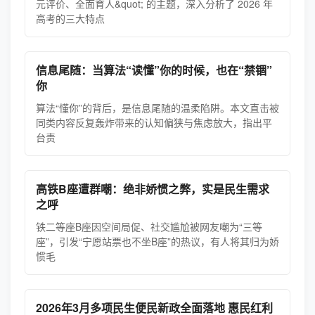
元评价、全面育人&quot; 的主题，深入分析了 2026 年
高考的三大特点
信息尾随：当算法“读懂”你的时候，也在“禁锢”
你
算法“懂你”的背后，是信息尾随的温柔陷阱。本文直击被
同类内容反复轰炸带来的认知偏狭与焦虑放大，指出平
台责
高铁B座遭群嘲：绝非娇惯之弊，实是民生需求
之呼
铁二等座B座因空间局促、社交尴尬被网友嘲为“三等
座”，引发“宁愿站票也不坐B座”的热议，有人将其归为娇
惯毛
2026年3月多项民生便民新政全面落地 惠民红利