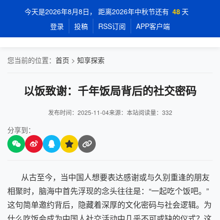
今天是2026年8月8日， 距离2026年中秋节还有
48
天
登录
投稿
RSS订阅
APP客户端
您当前的位置：
首页
>
知享探索
以饭致谢：千年饭局背后的社交密码
发布时间：2025-11-04
来源：本站
阅读量：
332
分享到：
从古至今，当中国人想要表达感谢或与久别重逢的朋友
相聚时，脑海中首先浮现的念头往往是：“一起吃个饭吧。”
这句简单邀约背后，隐藏着深厚的文化密码与社会逻辑。为
什么吃饭会成为中国人社交活动中几乎不可或缺的仪式？这