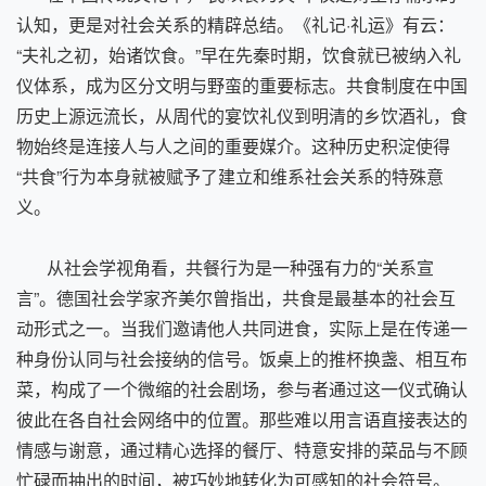
认知，更是对社会关系的精辟总结。《礼记·礼运》有云：
“夫礼之初，始诸饮食。”早在先秦时期，饮食就已被纳入礼
仪体系，成为区分文明与野蛮的重要标志。共食制度在中国
历史上源远流长，从周代的宴饮礼仪到明清的乡饮酒礼，食
物始终是连接人与人之间的重要媒介。这种历史积淀使得
“共食”行为本身就被赋予了建立和维系社会关系的特殊意
义。
从社会学视角看，共餐行为是一种强有力的“关系宣
言”。德国社会学家齐美尔曾指出，共食是最基本的社会互
动形式之一。当我们邀请他人共同进食，实际上是在传递一
种身份认同与社会接纳的信号。饭桌上的推杯换盏、相互布
菜，构成了一个微缩的社会剧场，参与者通过这一仪式确认
彼此在各自社会网络中的位置。那些难以用言语直接表达的
情感与谢意，通过精心选择的餐厅、特意安排的菜品与不顾
忙碌而抽出的时间，被巧妙地转化为可感知的社会符号。