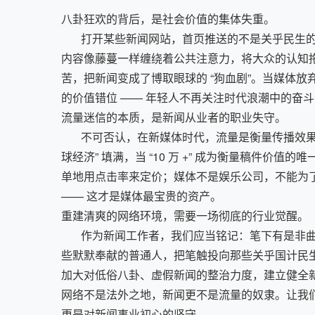
八卦狂欢的背后，是社会价值的集体失重。
打开某些新闻网站，首页推送的不是关乎民生的政策
内容像藤蔓一样缠绕着公共注意力，将大众的认知拖
苦，把新闻变成了博取眼球的 “狗血剧”。当媒体
的价值错位 —— 年轻人不再关注时代浪潮中的奋
流量迷信的本质，是新闻从业者的职业失守。
不可否认，在新媒体时代，流量是衡量传播效果的重
球经济” 填满，当 “10 万 +” 成为衡量稿
单地用点击率来定价；媒体不是娱乐公司，不能为
—— 这才是媒体最宝贵的资产。​
重建清爽的网络环境，需要一场彻底的行业觉醒。
作为新闻工作者，我们应当铭记：笔下有是非曲直
些默默奉献的普通人，把笔触投向那些关乎国计民
加大对低俗八卦、虚假新闻的整治力度，建立健全新
网络不是法外之地，新闻更不是流量的奴隶。让我们
更是对新闻事业初心的坚守。