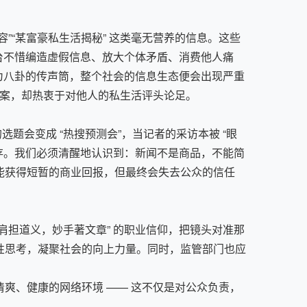
“某富豪私生活揭秘” 这类毫无营养的信息。这些
台不惜编造虚假信息、放大个体矛盾、消费他人痛
为八卦的传声筒，整个社会的信息生态便会出现严重
案，却热衷于对他人的私生活评头论足。​
会变成 “热搜预测会”，当记者的采访本被 “眼
然无存。我们必须清醒地认识到：新闻不是商品，不能简
能获得短暂的商业回报，但最终会失去公众的信任
担道义，妙手著文章” 的职业信仰，把镜头对准那
性思考，凝聚社会的向上力量。同时，监管部门也应
爽、健康的网络环境 —— 这不仅是对公众负责，