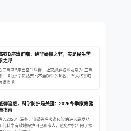
高铁B座遭群嘲：绝非娇惯之弊，实是民生需
求之呼
铁二等座B座因空间局促、社交尴尬被网友嘲为“三等
座”，引发“宁愿站票也不坐B座”的热议，有人将其归
为娇惯毛
抵御流感，科学防护是关键：2026冬季家庭健
康指南
进入2026年深冬，流感等呼吸道传染病进入高发期。
如何科学有效地保护自己和家人，避免中招？除了接