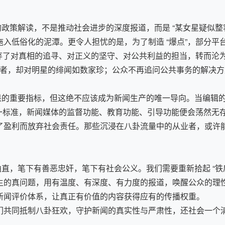
解读，不是推动社会进步的深度报道，而是 “某女星疑似整容”
入低俗化的泥潭。更令人担忧的是，为了制造 “爆点”，部分平
放弃了对真相的追寻、对正义的坚守、对公共利益的担当，转而沦
斗者，却对明星的绯闻如数家珍；公众不再追问公共事务的解决方
要指标，但这绝不应该成为新闻生产的唯一导向。当编辑的选题
件价值的唯一标准，新闻媒体的监督功能、教育功能、引导功能便会荡
了盈利而放弃社会责任。那些沉浸在八卦流量中的从业者，或许
，笔下有善恶忠奸，笔下有社会公义。我们需要重新拾起 “铁肩
生的真问题，用有温度、有深度、有力度的报道，唤醒公众的理
闻评价体系，让真正有价值的内容获得应有的传播权重。​
共同抵制八卦狂欢，守护新闻的真实性与严肃性，还社会一个清