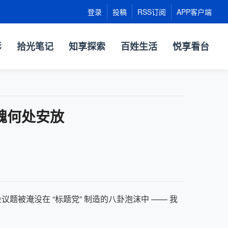
登录
投稿
RSS订阅
APP客户端
影
拾光笔记
知享探索
百姓生活
悦享看台
魂何处安放
淹没在 “标题党” 制造的八卦泡沫中 —— 我