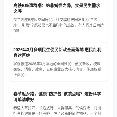
高铁B座遭群嘲：绝非娇惯之弊，实是民生需求
之呼
铁二等座B座因空间局促、社交尴尬被网友嘲为“三等
座”，引发“宁愿站票也不坐B座”的热议，有人将其归为娇
惯毛
2026年3月多项民生便民新政全面落地 惠民红利
直达百姓
客观报道2026年3月落地的全国性民生便民新政，梳理
医保、消费、政务、公用事业四大核心内容，传递权威
正面民生
春节返乡路，健康“防护包”该装点啥？这份科学
清单请收好
春运大幕拉开，长途旅行、人群聚集、气候变迁，对出
行者的健康是一场考验。除了必备的证件物品，一个科