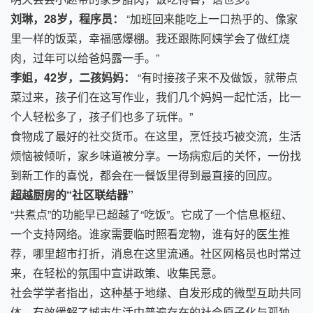
刘琳，28岁，程序员：
“加班回来能吃上一口热乎的、像家
里一样的饭菜，幸福感爆棚。我还跟陈阿姨学会了做红烧
肉，过年可以给爸妈露一手。”
李姐，42岁，二孩妈妈：
“有时接孩子来不及做饭，就带点
菜过来，孩子们在这写作业，我们几个妈妈一起忙活，比一
个人轻松多了，孩子们也多了玩伴。”
食物成了最好的社交货币。在这里，烹饪技巧被交流，生活
烦恼被倾听，家乡味道被分享。一场病愈后的关怀，一份找
到新工作的喜悦，都会在一餐饭里得到最直接的回应。
超越厨房的“社区联结器”
“共煮点”的功能早已超越了“吃饭”。它成了一个信息枢纽、
一个支持网络。谁家需要临时照看宠物，谁有好的医生推
荐，哪里超市打折，消息在这里流通。社区网格员也时常过
来，在轻松的氛围中宣讲政策、收集民意。
社会学学者指出，这种基于地缘、自发形成的微型互助共同
体，有效缓解了城市生活中普遍存在的社会原子化与孤独