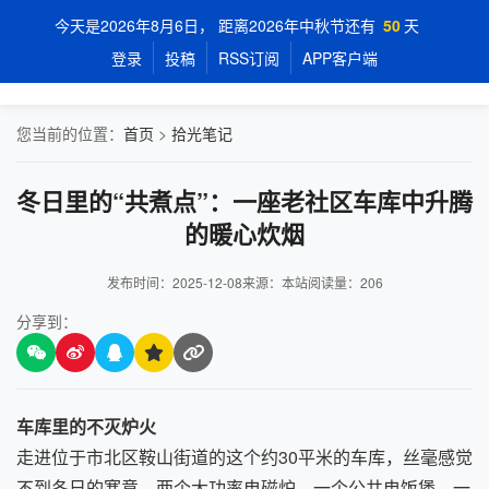
今天是2026年8月6日， 距离2026年中秋节还有
50
天
登录
投稿
RSS订阅
APP客户端
您当前的位置：
首页
>
拾光笔记
冬日里的“共煮点”：一座老社区车库中升腾
的暖心炊烟
发布时间：2025-12-08
来源：本站
阅读量：
206
分享到：
车库里的不灭炉火
走进位于市北区鞍山街道的这个约30平米的车库，丝毫感觉
不到冬日的寒意。两个大功率电磁炉、一个公共电饭煲、一