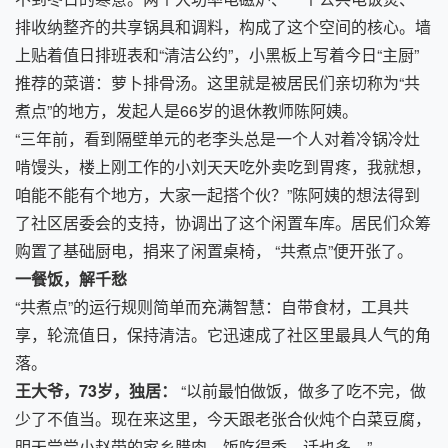
排收纳整齐的共享锅具和调料，构成了这个空间的核心。墙
上贴着值日排班表和“清洁公约”，小黑板上写着今日“主厨”
推荐的菜谱：萝卜排骨汤。这里就是被居民们亲切称为“共
煮点”的地方，发起人是66岁的退休教师陈阿姨。
“三年前，看到隔壁单元的老李头总是一个人对着冷锅冷灶
啃馒头，楼上刚工作的小刘天天吃外卖吃到胃疼，我就想，
咱能不能有个地方，大家一起搭个伙？”陈阿姨的想法得到
了社区居委会的支持，协调出了这个闲置车库。居民们众筹
购置了基础厨电，捐来了闲置桌椅， “共煮点”便开张了。
一餐饭，解千愁
“共煮点”的运行规则简单而充满智慧：自带食材，工具共
享，轮流值日，保持清洁。它迅速成了社区里最具人气的角
落。
王大爷，73岁，独居：
“以前最怕做饭，做多了吃不完，做
少了不值当。现在来这里，今天跟老张合伙炖个白菜豆腐，
明天尝尝小赵带的家乡腊肉，饭吃得香，话也多。”