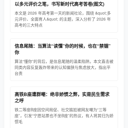
以多元评价之笔，书写新时代高考答卷(图文)
本文是 2026 年高考第一天的新闻社论，围绕 &quot;多
元评价、全面育人&quot; 的主题，深入分析了 2026 年
高考的三大特点
信息尾随：当算法“读懂”你的时候，也在“禁锢”
你
算法“懂你”的背后，是信息尾随的温柔陷阱。本文直击被
同类内容反复轰炸带来的认知偏狭与焦虑放大，指出平
台责
高铁B座遭群嘲：绝非娇惯之弊，实是民生需求
之呼
铁二等座B座因空间局促、社交尴尬被网友嘲为“三等
座”，引发“宁愿站票也不坐B座”的热议，有人将其归为娇
惯毛