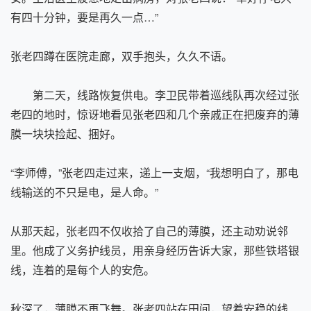
有四十分钟，要是再久一点…”
张老四蹲在医院走廊，双手抱头，久久不语。
第二天，线路恢复供电。李卫民带着巡线队再次经过张
老四的地时，惊讶地看见张老四和几个亲戚正在把废弃的薄
膜一块块捡起、捆好。
“李师傅，”张老四走过来，递上一支烟，“我想明白了，那电
线输送的不只是电，是人命。”
从那天起，张老四不仅收拾了自己的薄膜，还主动劝说邻
里。他成了义务护线员，用亲身经历告诉大家，那些铁塔银
线，连着的是每个人的安危。
秋深了，薄膜不再飞舞。张老四站在田间，望着安稳的线