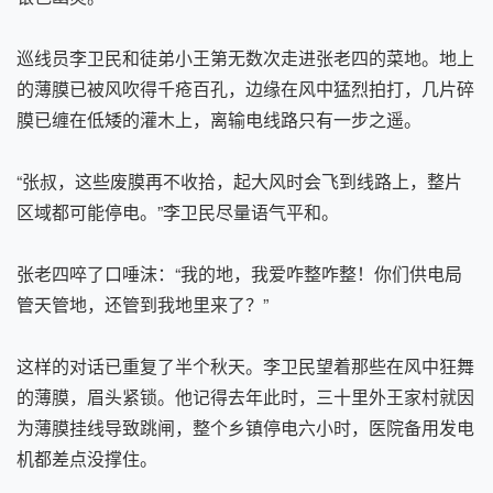
巡线员李卫民和徒弟小王第无数次走进张老四的菜地。地上
的薄膜已被风吹得千疮百孔，边缘在风中猛烈拍打，几片碎
膜已缠在低矮的灌木上，离输电线路只有一步之遥。
“张叔，这些废膜再不收拾，起大风时会飞到线路上，整片
区域都可能停电。”李卫民尽量语气平和。
张老四啐了口唾沫：“我的地，我爱咋整咋整！你们供电局
管天管地，还管到我地里来了？”
这样的对话已重复了半个秋天。李卫民望着那些在风中狂舞
的薄膜，眉头紧锁。他记得去年此时，三十里外王家村就因
为薄膜挂线导致跳闸，整个乡镇停电六小时，医院备用发电
机都差点没撑住。