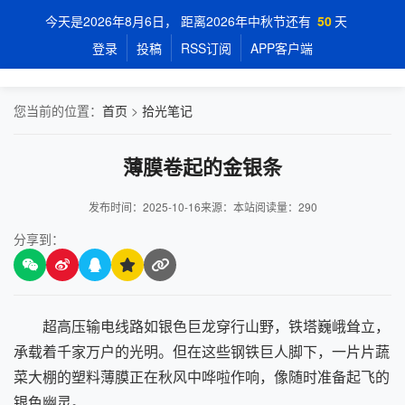
今天是2026年8月6日， 距离2026年中秋节还有
50
天
登录
投稿
RSS订阅
APP客户端
您当前的位置：
首页
>
拾光笔记
薄膜卷起的金银条
发布时间：2025-10-16
来源：本站
阅读量：
290
分享到：
超高压输电线路如银色巨龙穿行山野，铁塔巍峨耸立，
承载着千家万户的光明。但在这些钢铁巨人脚下，一片片蔬
菜大棚的塑料薄膜正在秋风中哗啦作响，像随时准备起飞的
银色幽灵。