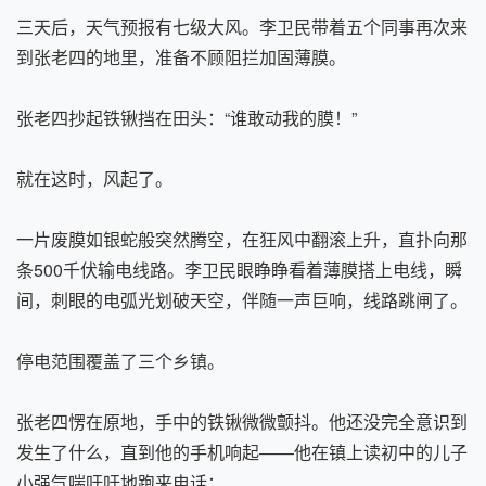
三天后，天气预报有七级大风。李卫民带着五个同事再次来
到张老四的地里，准备不顾阻拦加固薄膜。
张老四抄起铁锹挡在田头：“谁敢动我的膜！”
就在这时，风起了。
一片废膜如银蛇般突然腾空，在狂风中翻滚上升，直扑向那
条500千伏输电线路。李卫民眼睁睁看着薄膜搭上电线，瞬
间，刺眼的电弧光划破天空，伴随一声巨响，线路跳闸了。
停电范围覆盖了三个乡镇。
张老四愣在原地，手中的铁锹微微颤抖。他还没完全意识到
发生了什么，直到他的手机响起——他在镇上读初中的儿子
小强气喘吁吁地跑来电话：