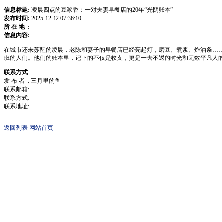
信息标题:
凌晨四点的豆浆香：一对夫妻早餐店的20年“光阴账本”
发布时间:
2025-12-12 07:36:10
所 在 地 :
信息内容:
在城市还未苏醒的凌晨，老陈和妻子的早餐店已经亮起灯，磨豆、煮浆、炸油条…
班的人们。他们的账本里，记下的不仅是收支，更是一去不返的时光和无数平凡人
联系方式
发 布 者 : 三月里的鱼
联系邮箱:
联系方式:
联系地址:
返回列表
网站首页