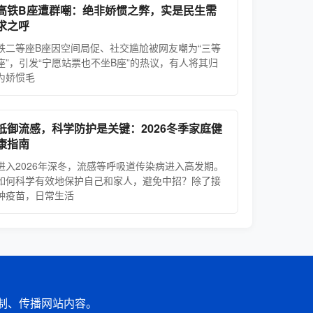
高铁B座遭群嘲：绝非娇惯之弊，实是民生需
求之呼
铁二等座B座因空间局促、社交尴尬被网友嘲为“三等
座”，引发“宁愿站票也不坐B座”的热议，有人将其归
为娇惯毛
抵御流感，科学防护是关键：2026冬季家庭健
康指南
进入2026年深冬，流感等呼吸道传染病进入高发期。
如何科学有效地保护自己和家人，避免中招？除了接
种疫苗，日常生活
自复制、传播网站内容。