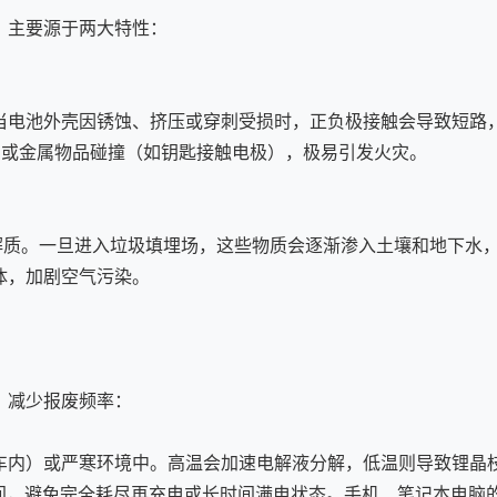
，主要源于两大特性：
电池外壳因锈蚀、挤压或穿刺受损时，正负极接触会导致短路，
）或金属物品碰撞（如钥匙接触电极），极易引发火灾。
。一旦进入垃圾填埋场，这些物质会逐渐渗入土壤和地下水，
体，加剧空气污染。
，减少报废频率：
车内）或严寒环境中。高温会加速电解液分解，低温则导致锂晶
%之间，避免完全耗尽再充电或长时间满电状态。手机、笔记本电脑的