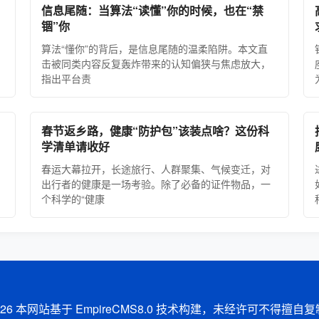
信息尾随：当算法“读懂”你的时候，也在“禁
锢”你
算法“懂你”的背后，是信息尾随的温柔陷阱。本文直
击被同类内容反复轰炸带来的认知偏狭与焦虑放大，
指出平台责
春节返乡路，健康“防护包”该装点啥？这份科
学清单请收好
春运大幕拉开，长途旅行、人群聚集、气候变迁，对
出行者的健康是一场考验。除了必备的证件物品，一
个科学的“健康
26
本网站基于 EmpireCMS8.0 技术构建，未经许可不得擅