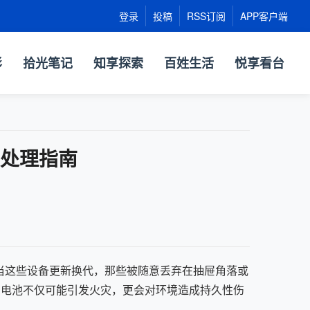
登录
投稿
RSS订阅
APP客户端
影
拾光笔记
知享探索
百姓生活
悦享看台
确处理指南
当这些设备更新换代，那些被随意丢弃在抽屉角落或
的电池不仅可能引发火灾，更会对环境造成持久性伤