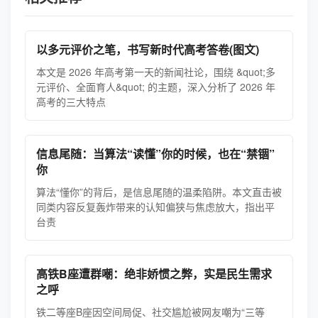
以多元评价之笔，书写新时代高考答卷(图文)
本文是 2026 年高考第一天的新闻社论，围绕 &quot;多
元评价、全面育人&quot; 的主题，深入分析了 2026 年
高考的三大特点
信息尾随：当算法“读懂”你的时候，也在“禁锢”
你
算法“懂你”的背后，是信息尾随的温柔陷阱。本文直击被
同类内容反复轰炸带来的认知偏狭与焦虑放大，指出平
台责
高铁B座遭群嘲：绝非娇惯之弊，实是民生需求
之呼
铁二等座B座因空间局促、社交尴尬被网友嘲为“三等