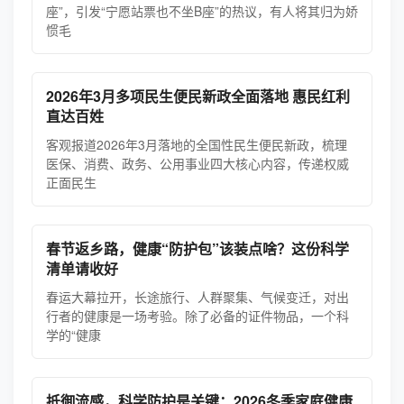
座”，引发“宁愿站票也不坐B座”的热议，有人将其归为娇
惯毛
2026年3月多项民生便民新政全面落地 惠民红利
直达百姓
客观报道2026年3月落地的全国性民生便民新政，梳理
医保、消费、政务、公用事业四大核心内容，传递权威
正面民生
春节返乡路，健康“防护包”该装点啥？这份科学
清单请收好
春运大幕拉开，长途旅行、人群聚集、气候变迁，对出
行者的健康是一场考验。除了必备的证件物品，一个科
学的“健康
抵御流感，科学防护是关键：2026冬季家庭健康